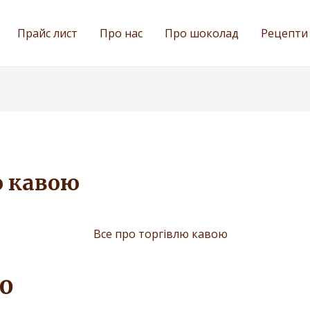
Прайс лист
Про нас
Про шоколад
Рецепти
ю кавою
ю