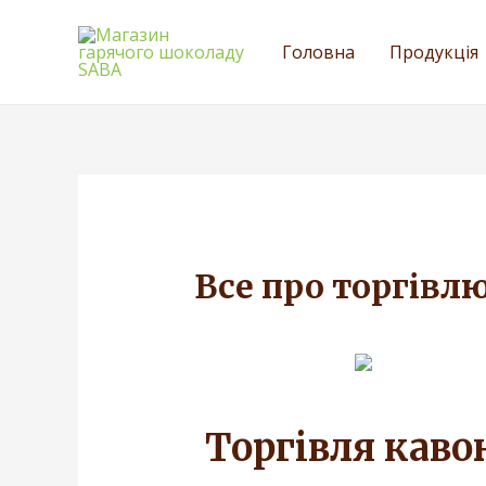
Головна
Продукція
Все про торгівл
Торгівля каво