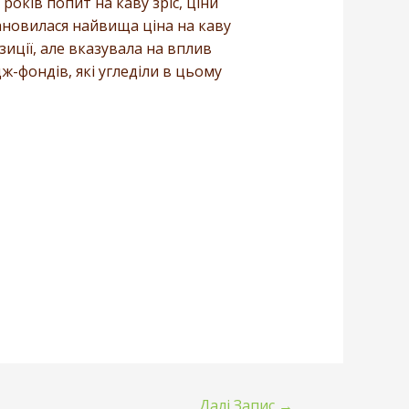
 років попит на каву зріс, ціни
становилася найвища ціна на каву
иції, але вказувала на вплив
дж-фондів, які угледіли в цьому
Далі Запис
→