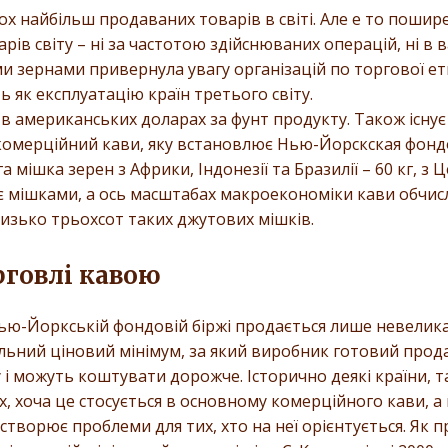
вох найбільш продаваних товарів в світі. Але е то поши
рів світу – ні за частотою здійснюваних операцій, ні в 
и зернами привернула увагу організацій по торгової ет
 як експлуатацію країн третього світу.
в американських доларах за фунт продукту. Також існує і
 на комерційний кави, яку встановлює Нью-Йорскская фо
а мішка зерен з Африки, Індонезії та Бразилії – 60 кг, з 
ує мішками, а ось масштабах макроекономіки кави обчи
зько трьохсот таких джутових мішків.
рговлі кавою
ью-Йоркській фондовій біржі продається лише невелика
гальний ціновий мінімум, за який виробник готовий прода
 можуть коштувати дорожче. Історично деякі країни, такі
 хоча це стосується в основному комерційного кави, а 
створює проблеми для тих, хто на неї орієнтується. Як 