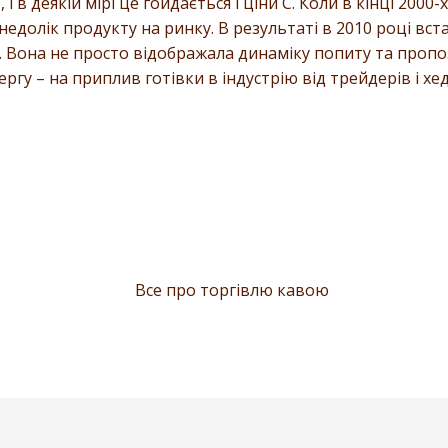
в деякій мірі це гойдається і ціни С. Коли в кінці 2000-х
ь недолік продукту на ринку. В результаті в 2010 році в
. Вона не просто відображала динаміку попиту та пропоз
ергу – на приплив готівки в індустрію від трейдерів і хе