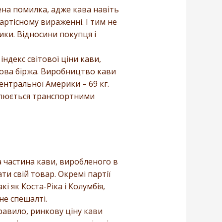
рена помилка, адже кава навіть
вартісному вираженні. І тим не
ики. Відносини покупця і
ндекс світової ціни кави,
ндова біржа. Виробництво кави
Центральної Америки – 69 кг.
слюється транспортними
 частина кави, виробленого в
ти свій товар. Окремі партії
 як Коста-Ріка і Колумбія,
не спешалті.
правило, ринкову ціну кави