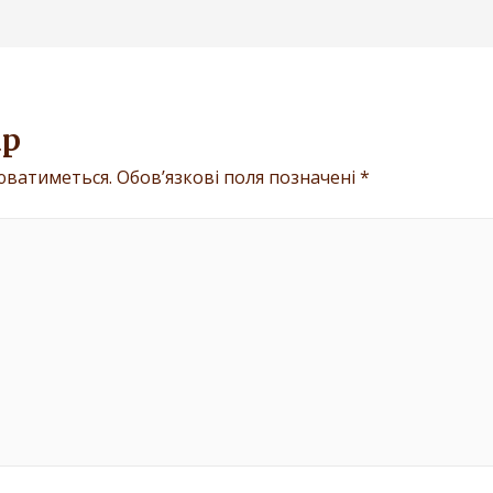
ар
юватиметься.
Обов’язкові поля позначені
*