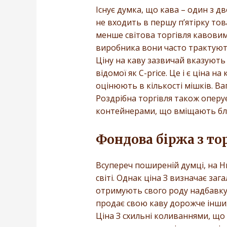
Існує думка, що кава – один з д
не входить в першу п’ятірку това
менше світова торгівля кавовим
виробника вони часто трактують
Ціну на каву зазвичай вказують 
відомої як С-price. Це і є ціна
оцінюють в кількості мішків. Ваг
Роздрібна торгівля також опер
контейнерами, що вміщають бли
Фондова біржа з то
Всупереч поширеній думці, на Н
світі. Однак ціна З визначає за
отримують свого роду надбавку і
продає свою каву дорожче інших,
Ціна З схильні коливаннями, що 