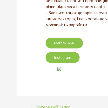
визначають попит і пропозицію, і 
різко піднялися і з’явився навіт
– близько трьох доларів за фунт
інших факторів, і не в останню ч
можливість заробити.
Магазинчик
Instagram
←
Попередній Запис