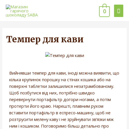
0
Темпер для кави
Вийнявши темпер для кави, іноді можна виявити, що
кілька крупинок порошку на стінах кошика або на
поверхні таблетки залишилися незатрамбованому.
Щоб позбутися від них, потрібно швидко
перевернути портафільтр догори ногами, а потім
протерти його краю. Нарешті, плавним рухом
вставити портафільтр в еспресо-машину, щоб не
розтрусити мелену каву і не зруйнувати зв’язки між
ним і кошиком. Поговоримо більш детально про