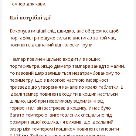
темпер для кави.
Які потрібні дії
Виконувати ці дії слід швидко, але обережно, щоб
портафільтр не дуже сильно вистигав за той час,
поки він від’єднаний від головки групи.
Темпер повинен щільно входити в кошик
портафільтра. Якщо діаметр темпера занадто малий,
то кавовий шар залишиться незатрамбованому по
периметру. Що з високою часткою імовірності
призведе до утворення каналів по краях таблетки. В
ідеалі темпер повинен входити в кошик настільки
щільно, щоб при невеликому відхиленні від
горизонталі він застрявав в кошику. У нас було
багато темперою, виготовлених спеціально під
розміри нашої кошика, і я виявив, що ідеальний
зазор між темпером і кошиком повинен становити
0,125 мм. Тобто різниця в діаметрах кошика і