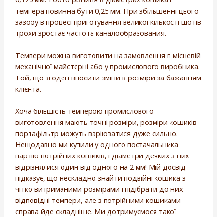
темпера повинна бути 0,25 мм. При збільшенні цього
зазору в процесі приготування великої кількості шотів
трохи зростає частота каналообразования.
Темпери можна виготовити на замовлення в місцевій
механічної майстерні або у промислового виробника.
Той, що згоден вносити зміни в розміри за бажанням
клієнта.
Хоча більшість темперою промислового
виготовлення мають точні розміри, розміри кошиків
портафільтр можуть варіюватися дуже сильно.
Нещодавно ми купили у одного постачальника
партію потрійних кошиків, і діаметри деяких з них
відрізнялися один від одного на 2 мм! Мій досвід
підказує, що нескладно знайти подвійні кошика з
чітко витриманими розмірами і підібрати до них
відповідні темпери, але з потрійними кошиками
справа йде складніше. Ми дотримуємося такої