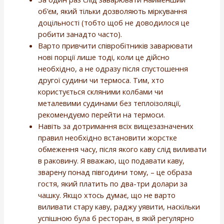
об’єм, який тільки дозволяють міркування
доцільності (тобто щоб не доводилося це
робити занадто часто).
Варто привчити співробітників заварювати
нові порції лише тоді, коли це дійсно
необхідно, а не одразу після спустошення
другої судини чи термоса. Тим, хто
користується скляними колбами чи
металевими судинами без теплоізоляції,
рекомендуємо перейти на термоси.
Навіть за дотримання всіх вищезазначених
правил необхідно встановити жорстке
обмеження часу, після якого каву слід виливати
в раковину. Я вважаю, що подавати каву,
зварену понад півгодини тому, – це образа
гостя, який платить по два-три долари за
чашку. Якщо хтось думає, що не варто
виливати стару каву, раджу уявити, наскільки
успішною була б ресторан, в якій регулярно