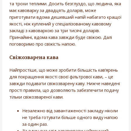
та трохи теплими. Досить безглуздо, що людина, яка
має кавоварку за двадцять доларів, може
приготувати вдома дешевший напій набагато кращої
якості, ніж куплений у спеціалізованому кавовому
закладі з кавоваркою за три тисячі доларів.
Принаймні, вдома кава завжди буде свіжою. Далі
поговоримо про свіжість напою.
Свіжозварена кава
Найпростіше, що може зробити більшість кав’ярень
для покращення якості своєї фільтрової кави, – це
завжди подавати свіжозварену каву. Нижче наведені
прості правила, що дозволяють забезпечити подачу
тільки свіжозвареної кави.
Незалежно від завантаженості закладу ніколи
не треба готувати більше одного виду напою
за один раз.
За один раз слід заварювати найменший