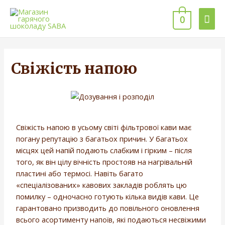
0
Свіжість напою
Свіжість напою в усьому світі фільтрової кави має
погану репутацію з багатьох причин. У багатьох
місцях цей напій подають слабким і гірким – після
того, як він цілу вічність простояв на нагрівальній
пластині або термосі. Навіть багато
«спеціалізованих» кавових закладів роблять цю
помилку – одночасно готують кілька видів кави. Це
гарантовано призводить до повільного оновлення
всього асортименту напоїв, які подаються несвіжими