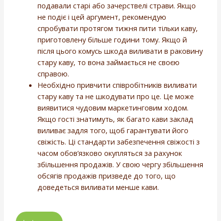
подавали старі або зачерствелі страви. Якщо
не подіє і цей аргумент, рекомендую
спробувати протягом тижня пити тільки каву,
приготовлену більше години тому. Якщо й
після цього комусь шкода виливати в раковину
стару каву, то вона займається не своєю
справою.
Необхідно привчити співробітників виливати
стару каву та не шкодувати про це. Це може
виявитися чудовим маркетинговим ходом.
Якщо гості знатимуть, як багато кави заклад
виливає задля того, щоб гарантувати його
свіжість. Ці стандарти забезпечення свіжості з
часом обов’язково окупляться за рахунок
збільшення продажів. У свою чергу збільшення
обсягів продажів призведе до того, що
доведеться виливати менше кави.