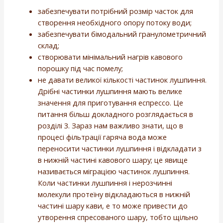
забезпечувати потрібний розмір часток для
створення необхідного опору потоку води;
забезпечувати бімодальний гранулометричний
склад;
створювати мінімальний нагрів кавового
порошку під час помелу;
не давати великої кількості частинок лушпиння.
Дрібні частинки лушпиння мають велике
значення для приготування еспрессо. Це
питання більш докладного розглядається в
розділі 3. Зараз нам важливо знати, що в
процесі фільтрації гаряча вода може
переносити частинки лушпиння і відкладати з
в нижній частині кавового шару; це явище
називається міграцією частинок лушпиння.
Коли частинки лушпиння і нерозчинні
молекули протеїну відкладаються в нижній
частині шару кави, е то може привести до
утворення спресованого шару, тобто щільно