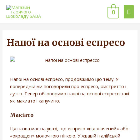
0
Напої на основі еспресо
Напої на основі еспресо, продовжимо цю тему. У
попередній ми поговорили про еспресо, ристретто і
лунго. Тепер обговоримо напої на основі еспресо такі
як: макиато і капучино.
Макіато
Ця назва має на увазі, що еспресо «відзначений» або
«окращен» молочною пінкою. У жвавій італійській