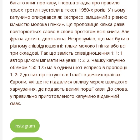
багато книг про каву, і перша згадка про правило
трьох третин зустріли в тексті 1950-х років. У ньому
капучино описувався як «еспресо, змішаний з рівною
кількістю молока і пінки». Ця пропозиція кілька разів
повторюється слово в слово протягом всієї книги. Але
фраза досить двозначна. Незрозуміло, що має бути в
рівному співвідношенні: тільки молоко і пінка або всі
три складові. Так що замість співвідношення 1: 1: 1
автор цілком міг мати на увазі 1: 2: 2. Чашку капучіно
об’ємом 150-175 мл з одним шот еспресо в пропорції
1: 2: 2 до сих пір готують в Італії і в деяких країнах
Європи, які ще не піддалися впливу мереж швидкого
харчування, де подають великі порції кави. До слова,
у правильно приготовленого капучино відмінний
смак.
Instagram