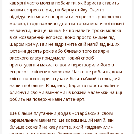
кав’ярні часто можна побачити, як бариста ставить
чашки еспресо в ряд на барну стійку. Один з
відвідувачів модет попросити еспресо з крапелькою
молока, і тоді важливо додати трохи молочної пінки і
не забути, чия це чашка. Якщо налити трохи молока
в свіжозварений еспресо, воно просто зникне під
шаром крему, і ви не відрізните свій напій від інших.
Останні десять років або близько того кав’ярні
високого класу придумали новий спосіб
приготування макиато: вони перетворили його в
еспресо зі спіненим молоком. Часто це роблять, коли
клієнт просить приготувати більш м’який і солодкий
напій і побільше. Втім, іноді бариста просто любить
блиснути своїми вміннями і в кожній маленькій чашці
робить на поверхні кави латте-арт.
Ще більше плутанини додав «Старбакс» зі своїм
карамельним макиато. Це зовсім інший напій, він
більше схожий на каву латте, який «відзначили»
крамельним сиропом. Деяких споживачів, особливо в