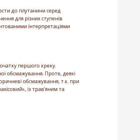
ести до плутанини серед
ення для різних ступенів
унтованими інтерпретаціями
очатку першого креку.
ої обсмажування. Проте, деякі
оричневі обсмажування, т.к. при
ахісовий», із трав’яним та