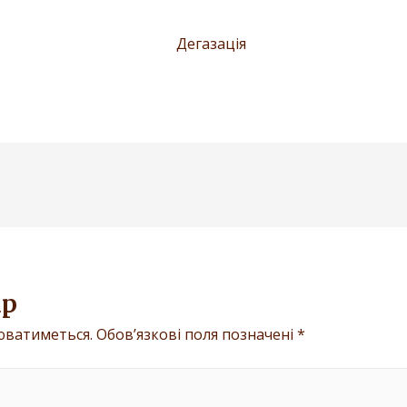
ар
юватиметься.
Обов’язкові поля позначені
*