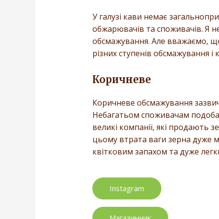
У галузі кави немає загальнопр
обжарювачів та споживачів. Я н
обсмажування. Але вважаємо, щ
різних ступенів обсмажування і 
Коричневе
Коричневе обсмажування зазвича
Небагатьом споживачам подобаєт
великі компанії, які продають 
цьому втрата ваги зерна дуже ма
квітковим запахом та дуже легк
Instagram
Магазинчик