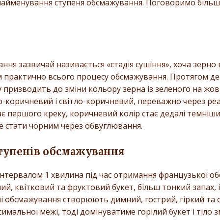
найменування ступеня обсмажування. Поговоримо більш 
ня зазвичай називається «стадія сушіння», хоча зерно 
практично всього процесу обсмажування. Протягом де
 призводить до зміни кольору зерна із зеленого на жов
о-коричневий і світло-коричневий, переважно через р
ає першого креку, коричневий колір стає дедалі темні
е стати чорним через обвуглювання.
ступенів обсмажування
 інтервалом 1 хвилина під час отримання французької о
й, квітковий та фруктовий букет, більш тонкий запах, і
 обсмажування створюють димний, гострий, гіркий та о
имальної межі, тоді домінуватиме горілий букет і тіло 