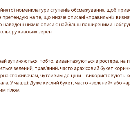
ийнятої номенклатури ступенів обсмажування, щоб прив
е претендую на те, що нижче описані «правильні» визнач
о наведені нижче описи є найбільш поширеними і обґр
кольору кавових зерен.
й зупиняються, тобто. вивантажуються з ростера, на п
ься зелений, трав’яний, часто арахісовий букет коричн
зерна споживачам, чутливим до ціни – використовують к
ла. У чашці: Дуже кислий букет, часто «зелений» або «ар
им тілом.