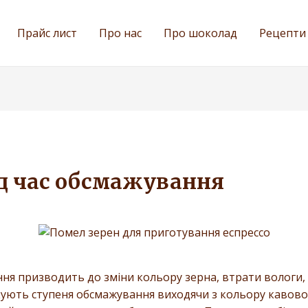
Прайс лист
Про нас
Про шоколад
Рецепти
ід час обсмажування
ання призводить до зміни кольору зерна, втрати вологи
ркують ступеня обсмажування виходячи з кольору кавово