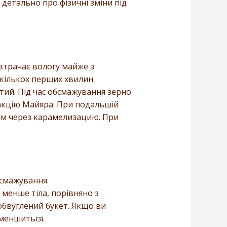
детально про фізичні зміни під
втрачає вологу майже з
кількох перших хвилин
тий. Під час обсмажування зерно
еакцію Майяра. При подальшій
шим через карамелизацию. При
бсмажування.
 менше тіла, порівняно з
бвуглений букет. Якщо ви
зменшиться.