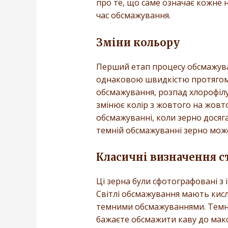
про те, що саме означає кожне 
час обсмажування.
Зміни кольору
Перший етап процесу обсмажуван
однаковою швидкістю протягом 
обсмажування, розпад хлорофілу
змінює колір з жовтого на жовт
обсмажуванні, коли зерно досяг
темній обсмажуванні зерно мож
Класичні визначення 
Ці зерна були сфотографовані з
Світлі обсмажування мають кисли
темними обсмажуваннями. Темні
бажаєте обсмажити каву до макс