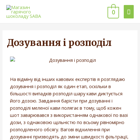
0
Дозування і розподіл
На відміну від інших кавових експертів я розглядаю
дозування і розподіл як один етап, оскільки в
більшості випадків розподіл шару кави диктується
його дозою. Завдання барісти при дозуванні і
розподілі меленої кави полягає в тому, щоб кожен
шот заварювався з використанням однакової по вазі
дози, з однаковою щільністю по всьому рівномірно
розподіленого обсягу. Вагові відхилення при
дозуванні призводять до зміни швидкості фільтрації,