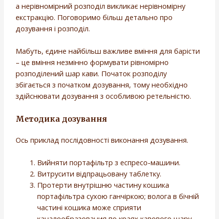
а нерівномірний розподіл викликає нерівномірну
екстракцію. Поговоримо більш детально про
дозування і розподіл.
Мабуть, єдине найбільш важливе вміння для барісти
– це вміння незмінно формувати рівномірно
розподілений шар кави. Початок розподілу
збігається з початком дозування, тому необхідно
здійснювати дозування з особливою ретельністю.
Методика дозування
Ось приклад послідовності виконання дозування.
Вийняти портафільтр з еспресо-машини.
Витрусити відпрацьовану таблетку.
Протерти внутрішню частину кошика
портафільтра сухою ганчіркою; волога в бічній
частині кошика може сприяти
каналообразования по краях кавового шару.