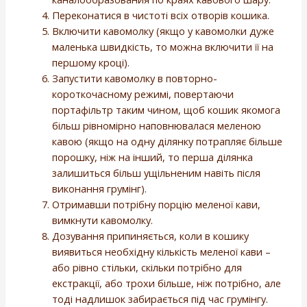
Переконатися в чистоті всіх отворів кошика.
Включити кавомолку (якщо у кавомолки дуже
маленька швидкість, то можна включити її на
першому кроці).
Запустити кавомолку в повторно-
короткочасному режимі, повертаючи
портафільтр таким чином, щоб кошик якомога
більш рівномірно наповнювалася меленою
кавою (якщо на одну ділянку потрапляє більше
порошку, ніж на інший, то перша ділянка
залишиться більш ущільненим навіть після
виконання грумінг).
Отримавши потрібну порцію меленої кави,
вимкнути кавомолку.
Дозування припиняється, коли в кошику
виявиться необхідну кількість меленої кави –
або рівно стільки, скільки потрібно для
екстракції, або трохи більше, ніж потрібно, але
тоді надлишок забирається під час грумінгу.