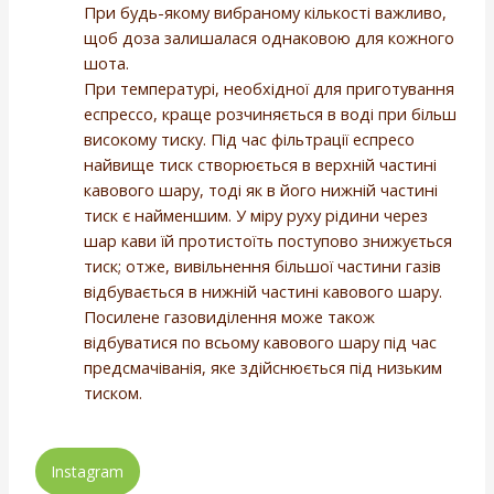
При будь-якому вибраному кількості важливо,
щоб доза залишалася однаковою для кожного
шота.
При температурі, необхідної для приготування
еспрессо, краще розчиняється в воді при більш
високому тиску. Під час фільтрації еспресо
найвище тиск створюється в верхній частині
кавового шару, тоді як в його нижній частині
тиск є найменшим. У міру руху рідини через
шар кави їй протистоїть поступово знижується
тиск; отже, вивільнення більшої частини газів
відбувається в нижній частині кавового шару.
Посилене газовиділення може також
відбуватися по всьому кавового шару під час
предсмачіванія, яке здійснюється під низьким
тиском.
Instagram