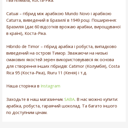
Гвателмала, Коста-Ріка.
Catuai – гібрид між арабікою Mundo Novo і арабікою
Caturra, виведений в Бразилії в 1949 році. Поширення:
Бразилія (дає 60 відсотків врожаю арабіки, вирощуваної
в країні), Коста-Ріка.
Hibrido de Timor – гібрид арабіка і робуста, випадково
виведений на острові Тимор. Зважаючи на низькі
смакових якостей зерен використовувався як основа
для створення інших гібридів: Catimor (Колумбія), Costa
Rica 95 (Коста-Ріка), Riuru 11 (Кенія) і т.д.
Наша сторінка в
Instagram
Заходьте в наш магазинчик
SABA
. В нас можно купити:
арабіка, робуста, гараячий шоколад. Та багато іншого
по доступним цінам.