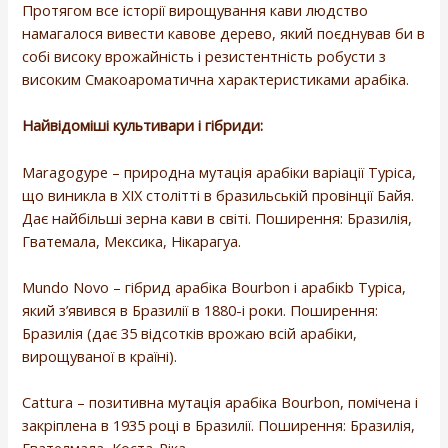
Протягом все історії вирощування кави людство
намагалося вивести кавове дерево, який поєднував би в
собі високу врожайність і резистентність робусти з
високим Смакоароматична характеристиками арабіка.
Найвідоміші культивари і гібриди:
Maragogype – природна мутація арабіки варіації Typica,
що виникла в XIX столітті в бразильській провінції Байя.
Дає найбільші зерна кави в світі. Поширення: Бразилія,
Гватемала, Мексика, Нікарагуа.
Mundo Novo – гібрид арабіка Bourbon і арабікb Typica,
який з’явився в Бразилії в 1880-і роки. Поширення:
Бразилія (дає 35 відсотків врожаю всій арабіки,
вирощуваної в країні).
Cattura – позитивна мутація арабіка Bourbon, помічена і
закріплена в 1935 році в Бразилії. Поширення: Бразилія,