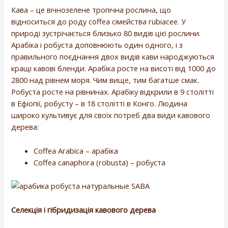
Кава – це вічнозелене тропічна рослина, що
відноситься до роду coffea сімейства rubiacee. У
природі зустрічається близько 80 видів цієї рослини.
Арабіка і робуста доповнюють один одного, і з
правильного поєднання двох видів кави народжуються
кращі кавові бленди. Арабіка росте на висоті від 1000 до
2800 над рівнем моря. Чим вище, тим багатше смак.
Робуста росте на рівнинах. Арабіку відкрили в 9 столітті
в Ефіопії, робусту – в 18 столітті в Конго. Людина
широко культивує для своїх потреб два види кавового
дерева:
Coffea Arabica – арабіка
Coffea canaphora (robusta) – робуста
Селекція і гібридизація кавового дерева