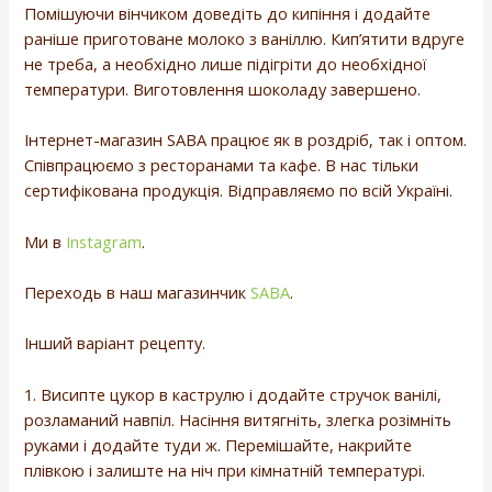
Помішуючи вінчиком доведіть до кипіння і додайте
раніше приготоване молоко з ваніллю. Кип’ятити вдруге
не треба, а необхідно лише підігріти до необхідної
температури. Виготовлення шоколаду завершено.
Інтернет-магазин SABA працює як в роздріб, так і оптом.
Співпрацюємо з ресторанами та кафе. В нас тільки
сертифікована продукція. Відправляємо по всій Україні.
Ми в
Instagram
.
Переходь в наш магазинчик
SABA
.
Інший варіант рецепту.
1. Висипте цукор в каструлю і додайте стручок ванілі,
розламаний навпіл. Насіння витягніть, злегка розімніть
руками і додайте туди ж. Перемішайте, накрийте
плівкою і залиште на ніч при кімнатній температурі.