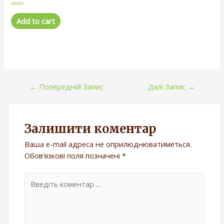
R
a
Add to cart
t
e
d
0
o
u
t
o
f
5
←
Попередній Запис
Далі Запис
→
Залишити коментар
Ваша e-mail адреса не оприлюднюватиметься.
Обов’язкові поля позначені
*