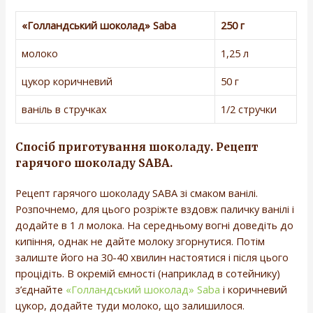
«Голландський шоколад» Saba
250 г
молоко
1,25 л
цукор коричневий
50 г
ваніль в стручках
1/2 стручки
Спосіб приготування шоколаду. Рецепт
гарячого шоколаду SABA.
Рецепт гарячого шоколаду SABA зі смаком ванілі.
Розпочнемо, для цього розріжте вздовж паличку ванілі і
додайте в 1 л молока. На середньому вогні доведіть до
кипіння, однак не дайте молоку згорнутися. Потім
залиште його на 30-40 хвилин настоятися і після цього
процідіть. В окремій ємності (наприклад в сотейнику)
з’єднайте
«Голландський шоколад» Saba
і коричневий
цукор, додайте туди молоко, що залишилося.