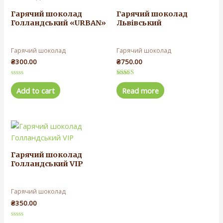
Гарячий шоколад
Гарячий шоколад
Голландський «URBAN»
Львівський
Гарячий шоколад
Гарячий шоколад
₴
300.00
₴
750.00
Rated
Rated
0
5.00
Add to cart
Read more
out
out of 5
of
5
Гарячий шоколад
Голландський VIP
Гарячий шоколад
₴
350.00
Rated