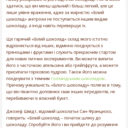
здатися, що він менш щільний і більш легкий, але це
лише уявне враження, адже за жирністю «Білий
шоколад» анітрохи не поступається іншим видам
шоколаду, а іноді навіть перевершує їх.
Ще гарячий «Білий шоколад» склад якого істотно
відрізняється від інших, відмінно поєднується з
прянощами і фруктами і служить прекрасним стартом
для нових питних експериментів. Ви можете випити
його з часточкою апельсина або грейпфрута, а можете
присипати горіховою пудрою. Також його можна
поєднувати з темним
Голландським шоколадом
.
Причому унікальність «Білого шоколаду» полягає в тому,
що він пікантно доповнює смак інших інгредієнтів, не
перебиваючи їх власний букет.
Джозеф Шмідт, відомий шоколатьє Сан-Франциско,
говорить: «Білий шоколад – початок шляху до
шоколаду. Спробуйте його і ви прийдете до розуміння