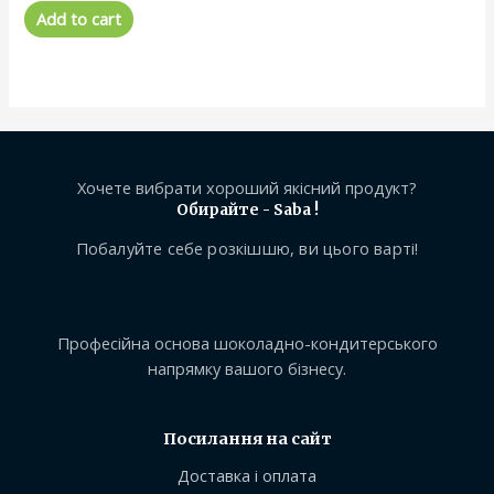
0
Add to cart
out
of
5
Хочете вибрати хороший якісний продукт?
Обирайте - Saba !
Побалуйте себе розкішшю, ви цього варті!
Професійна основа шоколадно-кондитерського
напрямку вашого бізнесу.
Посилання на сайт
Доставка і оплата