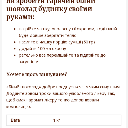
Як зробити гарячий білий
шоколад будинку своїми
руками:
нагрійте чашку, ополоснув її окропом, тоді напій
буде довше зберігати тепло
насипте в чашку порцію суміші (50 гр)
додайте 100 мл окропу
ретельно все перемішайте та підігрійте до
загустіння
Хочете щось вишукане?
«Білий шоколад» добре поєднується з м’яким спиртним.
Додайте зовсім трохи вашого улюбленого лікеру так,
щоб смак і аромат лікеру тонко доповнювали
композицію.
Вага
1 кг