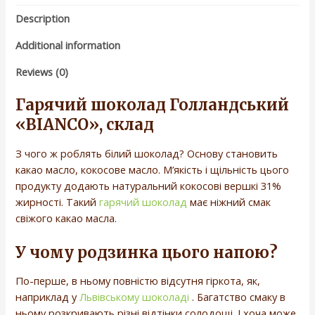
Description
Additional information
Reviews (0)
Гарячий шоколад Голландський
«BIANCO», склад
З чого ж роблять білий шоколад? Основу становить
какао масло, кокосове масло. М’якість і щільність цього
продукту додають натуральний кокосові вершкі 31%
жирності. Такий
гарячий шоколад
має ніжний смак
свіжого какао масла.
У чому родзинка цього напою?
По-перше, в ньому повністю відсутня гіркота, як,
наприклад у
Львівському шоколаді
. Багатство смаку в
ньому розкривають різні відтінки солодощі. І хоча може