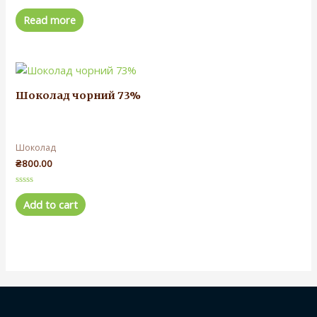
Rated
0
Read more
out
of
5
Шоколад чорний 73%
Шоколад
₴
800.00
Rated
0
Add to cart
out
of
5